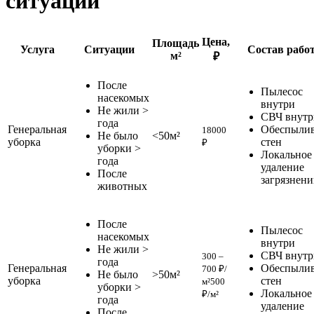
ситуации
Цена,
Площадь
Услуга
Ситуации
Состав рабо
м²
₽
После
Пылесос
насекомых
внутри
Не жили >
СВЧ внутр
года
Генеральная
Обеспыли
18000
Не было
<50м²
уборка
стен
₽
уборки >
Локальное
года
удаление
После
загрязнен
животных
После
Пылесос
насекомых
внутри
Не жили >
СВЧ внутр
300 –
года
Генеральная
Обеспыли
700 ₽/
Не было
>50м²
уборка
стен
м²
500
уборки >
Локальное
₽/м²
года
удаление
После