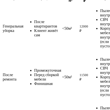
м²
₽
Пыле
внут
СВЧ
После
внут
Генеральная
квартирантов
12000
<50м²
Корп
уборка
Клиент живёт
₽
мебел
сам
внут
(если
пусто
Пыле
внут
СВЧ
Промежуточная
внут
После
Перед сборкой
11500
<50м²
Корп
ремонта
мебели
₽
мебел
Финишная
внут
(если
пусто
Пыле