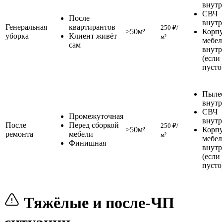
внут
СВЧ
После
внут
Генеральная
квартирантов
250 ₽/
>50м²
Корп
уборка
Клиент живёт
м²
мебел
сам
внут
(если
пусто
Пыле
внут
СВЧ
Промежуточная
внут
После
Перед сборкой
250 ₽/
>50м²
Корп
ремонта
мебели
м²
мебел
Финишная
внут
(если
пусто
Тяжёлые и после-ЧП