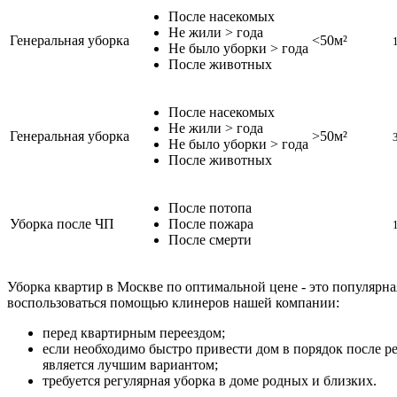
После насекомых
Не жили > года
Генеральная уборка
<50м²
Не было уборки > года
После животных
После насекомых
Не жили > года
Генеральная уборка
>50м²
Не было уборки > года
После животных
После потопа
Уборка после ЧП
После пожара
После смерти
Уборка квартир в Москве по оптимальной цене - это популяр
воспользоваться помощью клинеров нашей компании:
перед квартирным переездом;
если необходимо быстро привести дом в порядок после р
является лучшим вариантом;
требуется регулярная уборка в доме родных и близких.